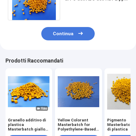
in lotti matrice del granello
giallo
Continua
Prodotti Raccomandati
Granello additivo di
Yellow Colorant
Pigmento
plastica
Masterbatch for
Masterbatch g
Masterbatch giallo
Polyethylene-Based
di plastica
per il LDPE LLDPE
Toy and Furniture