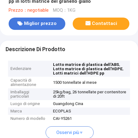
pp in lotti matrice del granello giallo
Prezzo：negotiable
MOQ：1KG
Miglior prezzo
Contattaci
Descrizione Di Prodotto
,
Lotto matrice di plastica dell'ABS
Evidenziare
,
Lotto matrice di plastica dell'HDPE
Lotti matrici dell'HDPE pp
Capacità di
1500 tonnellate al mese
alimentazione
Imballaggi
25kg/bag, 26 tonnellate per contenitore
particolari
di 20ft
Luogo di origine
Guangdong Cina
Marca
ECOPLAS
Numero di modello
CAI-Y5261
Osservi più