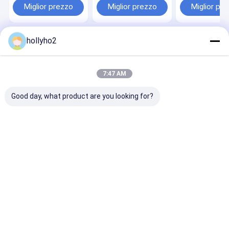
Toy Injection
Injection Moulding
Miglior prezzo
Miglior prezzo
Miglior pr
Moulding dell'HDPE
hollyho2
Casa
Circa noi
Desktop Site
Mappa del sito
Privacy Policy
Qualità
Colore di plastica Masterbatch
Fabbrica cinese.Copyright ©
7:47 AM
2026 Ecoplas Material Co., Ltd. All Rights Reserved.
Good day, what product are you looking for?
Casa
Prodotti
Circa noi