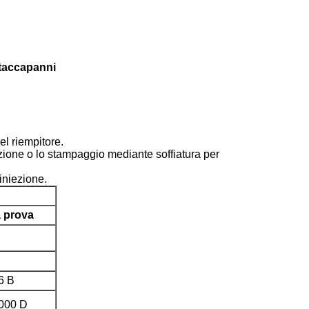
ttaccapanni
el riempitore.
iezione o lo stampaggio mediante soffiatura per
iniezione.
 prova
6 B
000 D