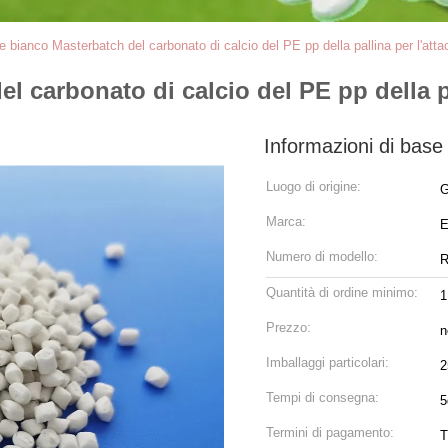
e bianco Masterbatch del carbonato di calcio del PE pp della pallina per l'att
l carbonato di calcio del PE pp della p
Informazioni di base
Luogo di origine:
G
Marca:
E
Numero di modello:
R
Quantità di ordine minimo:
1
Prezzo:
n
Imballaggi particolari:
2
Tempi di consegna:
5
Termini di pagamento:
T