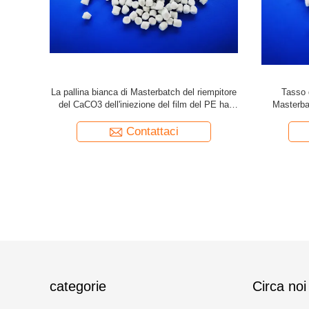
del CaCO3
Assorbimento di acqua di Masterbatch del
Masterbatc
lastica delle
riempitore del CaCO3 del secchio della pittura
del carbon
del secchio dei pp
Contattaci
categorie
Circa noi