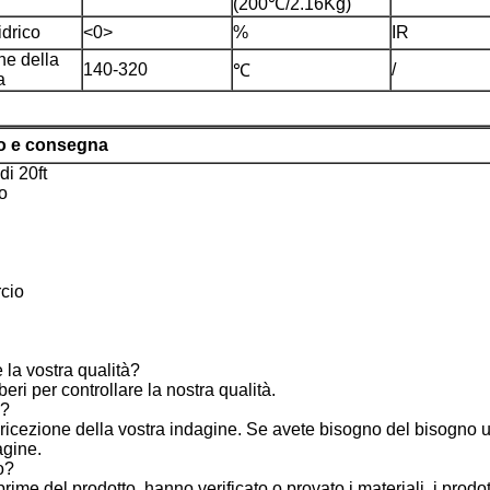
(200℃/2.16Kg)
idrico
<0>
%
IR
ne della
140-320
/
℃
a
io e consegna
di 20ft
o
rcio
la vostra qualità?
eri per controllare la nostra qualità.
e?
 ricezione della vostra indagine. Se avete bisogno del bisogno
agine.
o?
ime del prodotto, hanno verificato o provato i materiali, i prodotti 