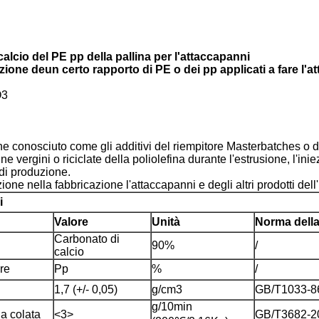
lcio del PE pp della pallina per l'attaccapanni
one deun certo rapporto di PE o dei pp applicati a fare l'a
O3
e conosciuto come gli additivi del riempitore Masterbatches o d
 vergini o riciclate della poliolefina durante l'estrusione, l'in
i di produzione.
e nella fabbricazione l'attaccapanni e degli altri prodotti dell'
i
Valore
Unità
Norma della
Carbonato di
90%
/
calcio
re
Pp
%
/
1,7 (+/- 0,05)
g/cm3
GB/T1033-8
g/10min
la colata
<3>
GB/T3682-2