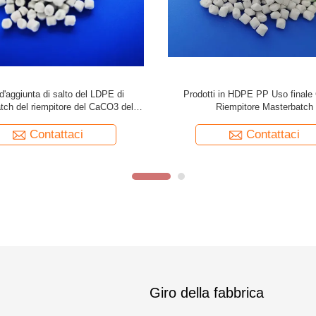
h alto Rate White Pellet d'aggiunta
Il masterbatch del CaCO3 del pro
ato di calcio del riempitore dei pp
soffiatura in forma dell'iniezione ha r
trasportatore del PE dei p
Contattaci
Contattaci
Giro della fabbrica