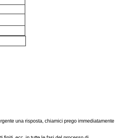
 urgente una risposta, chiamici prego immediatamente
finiti, ecc. in tutte le fasi del processo di