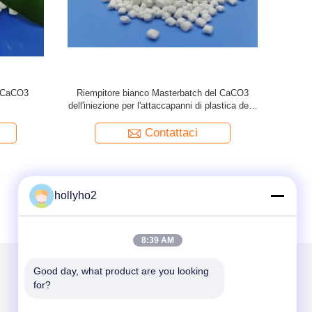
cesso di
Fabbricazione di prodotti di plastica per
La pallina b
iciclato il
iniezione
del CaCO3 
p
Contattaci
hollyho2
8:39 AM
Good day, what product are you looking 
for?
Scrivici