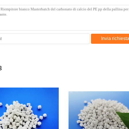
Invia richiest
3