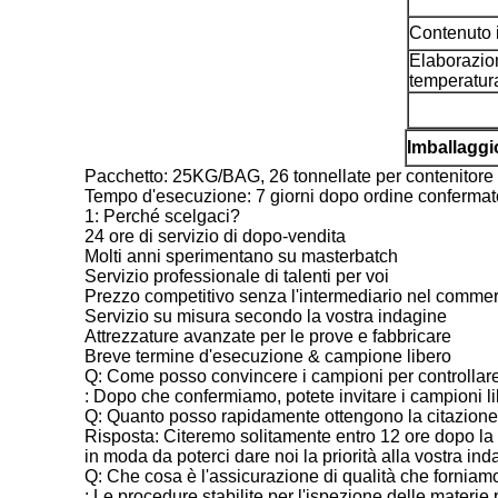
Contenuto 
Elaborazio
temperatur
Imballagg
Pacchetto: 25KG/BAG, 26 tonnellate per contenitore 
Tempo d'esecuzione: 7 giorni dopo ordine confermat
1: Perché scelgaci?
24 ore di servizio di dopo-vendita
Molti anni sperimentano su masterbatch
Servizio professionale di talenti per voi
Prezzo competitivo senza l'intermediario nel comme
Servizio su misura secondo la vostra indagine
Attrezzature avanzate per le prove e fabbricare
Breve termine d'esecuzione & campione libero
Q: Come posso convincere i campioni per controllare 
: Dopo che confermiamo, potete invitare i campioni lib
Q: Quanto posso rapidamente ottengono la citazion
Risposta: Citeremo solitamente entro 12 ore dopo la
in moda da poterci dare noi la priorità alla vostra ind
Q: Che cosa è l'assicurazione di qualità che forniam
: Le procedure stabilite per l'ispezione delle materie pr