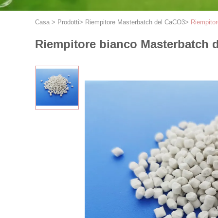
Casa
>
Prodotti
>
Riempitore Masterbatch del CaCO3
>
Riempitor
Riempitore bianco Masterbatch de