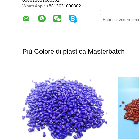
008613631600302
WhatsApp :
+8613631600302
Più Colore di plastica Masterbatch