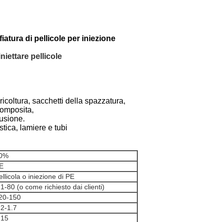
atura di pellicole per iniezione
niettare pellicole
ricoltura, sacchetti della spazzatura,
omposita,
rusione.
tica, lamiere e tubi
0%
E
ellicola o iniezione di PE
.1-80 (o come richiesto dai clienti)
20-150
.2-1.7
.15