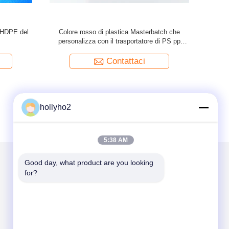
h del LDPE
Colore di plastica giallo Masterbatch usato per
Eco-Fr
iezione dei
le borse di immondizia Injetion
Polyethyle
Contattaci
hollyho2
5:38 AM
Good day, what product are you looking 
for?
Scrivici