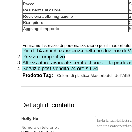
Pacco
S
Resistenza al calore
≥
Resistenza alla migrazione
≥
Riempitore
C
Aggiungi il rapporto
S
Forniamo il servizio di personalizzazione per il masterbatch
Più di 14 anni di esperienza nella produzione di 
Prezzo competitivo
Attrezzature avanzate per il collaudo e la produzi
Servizio post-vendita 24 ore su 24
Prodotto Tag:
Colore di plastica Masterbatch dell'ABS
,
Dettagli di contatto
Holly Ho
Numero di telefono :