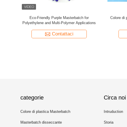
batch che
Il nero giallo blu rosso su ordine di
Chili Re
 di PS pp
Masterbatch di colore di plastica del pigmento
prodott
Contattaci
categorie
Circa noi
Colore di plastica Masterbatch
Intruduction
Masterbatch disseccante
Storia