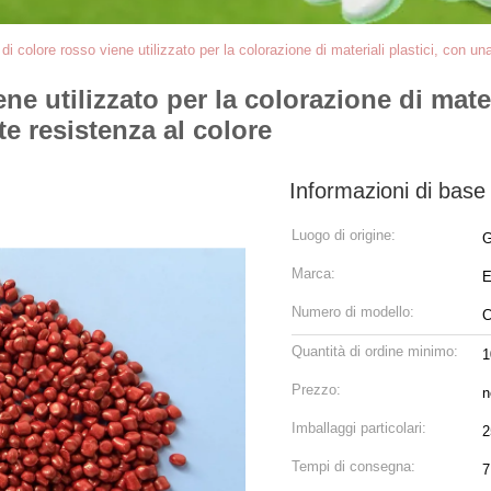
 di colore rosso viene utilizzato per la colorazione di materiali plastici, con 
ne utilizzato per la colorazione di mater
e resistenza al colore
Informazioni di base
Luogo di origine:
G
Marca:
E
Numero di modello:
C
Quantità di ordine minimo:
1
Prezzo:
n
Imballaggi particolari:
2
Tempi di consegna:
7