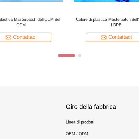
d Plastic Color Masterbatch per i
Trasportatore porpora Masterbatc
i dello stampaggio ad iniezione
per gli strati di salto del tubo di in
film
Contattaci
Contattaci
Giro della fabbrica
Linea di prodotti
OEM / ODM