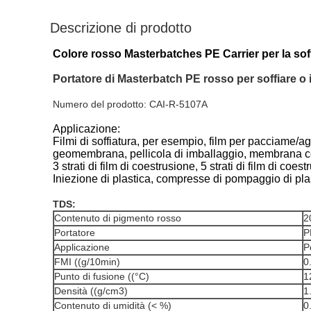
Descrizione di prodotto
Colore rosso Masterbatches PE Carrier per la soffi
Portatore di Masterbatch PE rosso per soffiare o i
Numero del prodotto: CAI-R-5107A
Applicazione:
Filmi di soffiatura, per esempio, film per pacciame/ag
geomembrana, pellicola di imballaggio, membrana c
3 strati di film di coestrusione, 5 strati di film di coest
Iniezione di plastica, compresse di pompaggio di plas
TDS:
Contenuto di pigmento rosso
2
Portatore
P
Applicazione
P
FMI ((g/10min)
0
Punto di fusione ((°C)
1
Densità ((g/cm3)
1
Contenuto di umidità (< %)
0